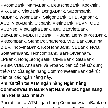
PVcomBank, NamABank, DeutscheBank, Kookmin,
VikkiBank, VietBank, DongABank, Sacombank,
MBBank, WooriBank, SaigonBank, SHB, Agribank,
ACB, VietABank, Citibank, VietinBank, PBVN, OCB,
VCBNeo, VietCapitalBank, IBK, BaoVietBank,
BacABank, MDB, HDBank, TPBank, LienVietPostBank,
Vietcombank, StandardChartered, VIB, BankOfChina,
BIDV, IndovinaBank, KebHanaBank, CBBank, NCB,
SouthernBank, Techcombank, BankOfVietnam,
LPBank, HongLeongBank, CIMBBank, SeaBank,
VBSP, VDB, AnzBank và Vrbank, bạn có thể sử dụng
thẻ ATM của ngân hàng CommonwealthBank để rút
tiền tại các ngân hàng này.
Phí rút tiền tại ATM ngân hàng Ngân hàng
Commonwealth Bank Việt Nam và các ngân hàng
liên kết là bao nhiêu?
Phí rút tiền tại ATM ngân hàng CommonwealthBank có