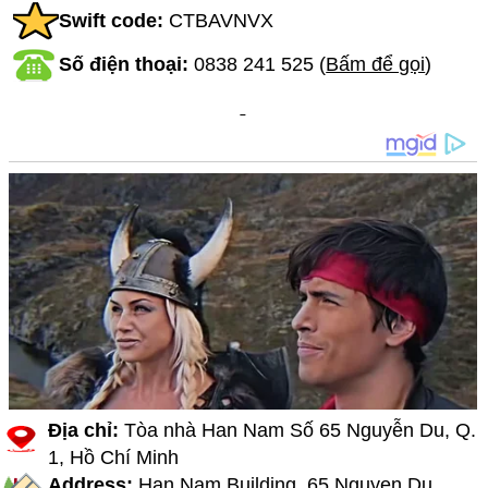
Swift code:
CTBAVNVX
Số điện thoại:
0838 241 525
(
Bấm để gọi
)
Địa chỉ:
Tòa nhà Han Nam Số 65 Nguyễn Du, Q.
1, Hồ Chí Minh
Address:
Han Nam Building, 65 Nguyen Du,